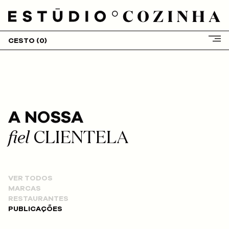
CESTO (
0
)
HOME
SOBRE NÓS
SERVIÇOS
CLIENTES
A NOSSA
PROJETOS
BLOG
fiel
CLIENTELA
LOJA
CONTACTOS
VER TODOS
MARCAS
RESTAURANTES
PUBLICAÇÕES