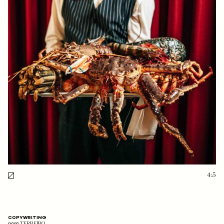
4:5
COPYWRITING
para
TERREIRO