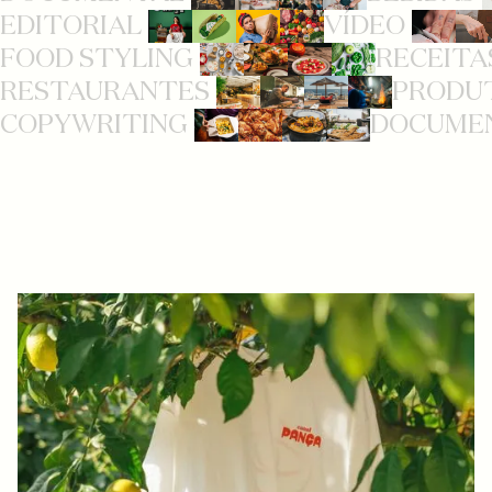
EDITORIAL
VÍDEO
FOOD STYLING
RECEITA
RESTAURANTES
PRODU
COPYWRITING
DOCUME