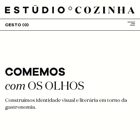
CESTO (
0
)
COMEMOS
HOME
SOBRE NÓS
com
OS OLHOS
SERVIÇOS
CLIENTES
Construímos identidade visual e literária em torno da
PROJETOS
gastronomia.
BLOG
LOJA
CONTACTOS