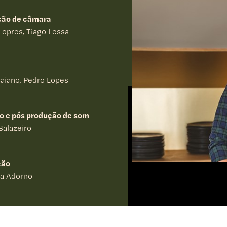
Especial de R
ção de câmara
ear com o “Especial de
O “Especial de Réveillon” 
 à época e receitas para
bem regada do ano. O Tiag
Lopres, Tiago Lessa
vigor para a alma.
1 episódio
Caiano, Pedro Lopes
o e pós produção de som
Balazeiro
ção
la Adorno
TERMOS LEGAIS
afia de cena
Lopes