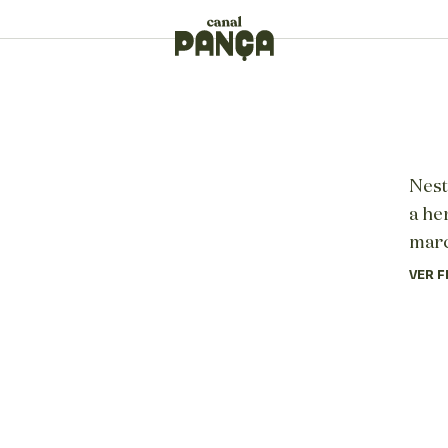
Nest
a he
marc
VER F