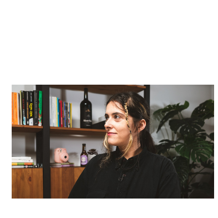
Episódio 1
Inês Pando — Cozinha feminista e
queer