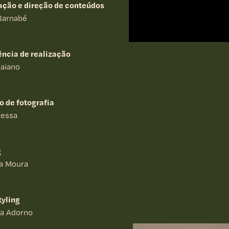
ação e direção de conteúdos
Barnabé
ência de realização
Caiano
o de fotografia
Lessa
g
a Moura
tyling
la Adorno