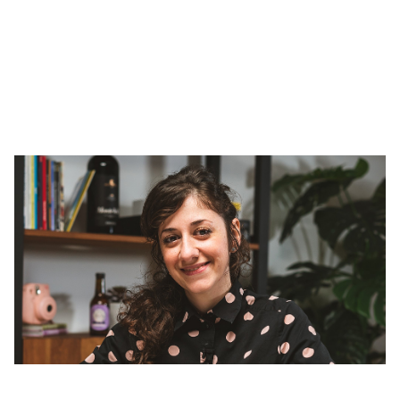
Episódio 2
Isa Cordaro — pizza e música,
democracia e descentralização