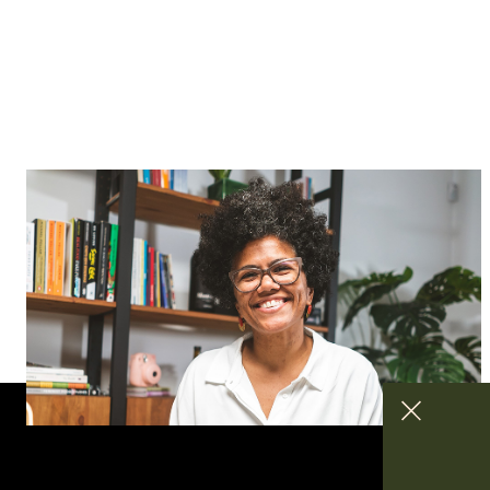
Episódio 4
Mirna Gomes — cozinha de afeto e
anti-racismo
Loja
Estúdio Cozinha
Contacto
Estúdio Cozinha