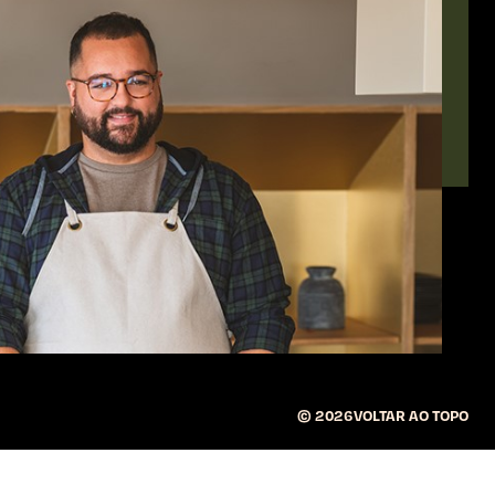
éveillon
é o episódio para vos ajudar a recuperar da noite mais
o Lessa traz-vos uma espécie de detox para o corpo e
©
2026
VOLTAR AO TOPO