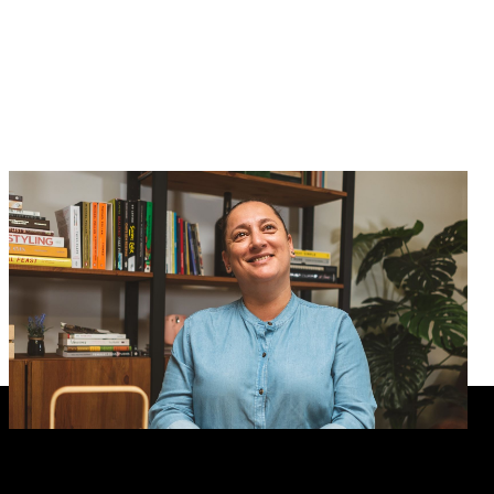
Episódio 6
Lídia Brás — tradição e história,
alimentos da memória coletiva