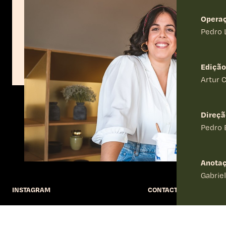
Especial de Natal
Opera
A duende Diana Barnabé foi destacada para vos present
Natal”. Um episódio acolhedor, com reflexões propícias
Pedro 
vos ajudar a lidar com as sobras da consoada.
1 episódio
Edição
Artur 
Direçã
Pedro 
Anota
Gabrie
INSTAGRAM
CONTACTOS
Fotogr
Pedro 