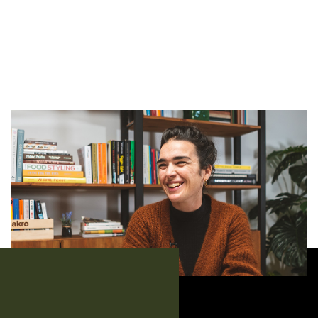
Episódio 5
Aurora Goy — liderança feminista, a
gentileza e o fim do patriarcado