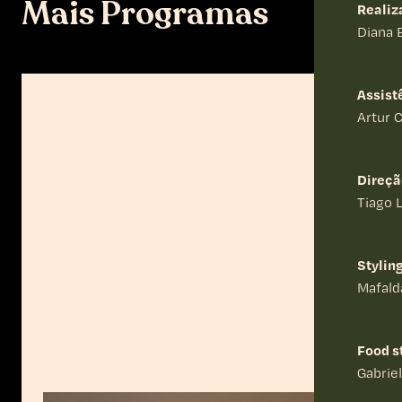
Mais Programas
Realiz
Diana 
Assist
Artur 
Direçã
Tiago 
Stylin
Mafald
Food s
Gabrie