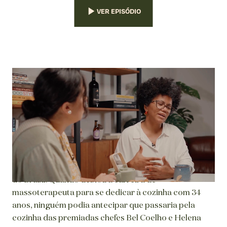
VER EPISÓDIO
Sobre a Chefe
Filha da cozinha brasileira em todas as suas nuances,
a nossa convidada foi criada em Recife e colecionou
memórias e aromas da gastronomia de várias regiões
do Brasil. Quando deixou a carreira de
massoterapeuta para se dedicar à cozinha com 34
anos, ninguém podia antecipar que passaria pela
cozinha das premiadas chefes Bel Coelho e Helena