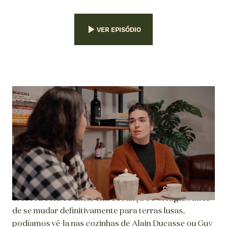
VER EPISÓDIO
Sobre a Chefe
A voz doce da nossa convidada anuncia o aconchego
que sentimos ao provar os pratos do seu restaurante.
Filha de mãe minhota e de pai francês, Aurora Goy
cresceu e fez-se chefe entre França e Portugal. Antes
de se mudar definitivamente para terras lusas,
podíamos vê-la nas cozinhas de Alain Ducasse ou Guy