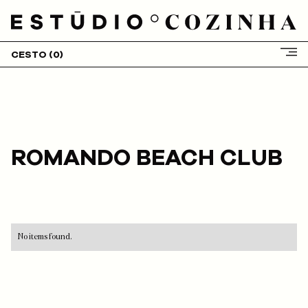
CESTO (
0
)
HOME
SOBRE NÓS
SERVIÇOS
CLIENTES
ROMANDO BEACH CLUB
PROJETOS
BLOG
LOJA
CONTACTOS
No items found.