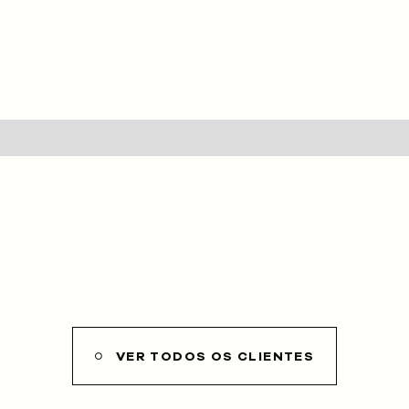
HOME
SOBRE NÓS
SERVIÇOS
CLIENTES
PROJETOS
BLOG
LOJA
VER TODOS OS CLIENTES
CONTACTOS