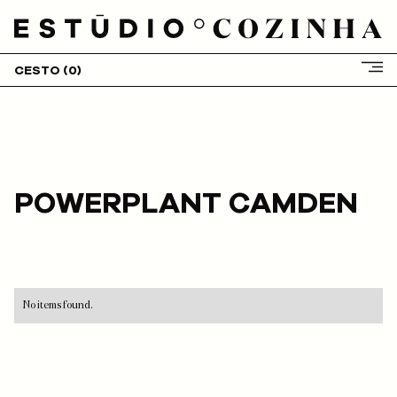
CESTO (
0
)
HOME
SOBRE NÓS
SERVIÇOS
CLIENTES
POWERPLANT CAMDEN
PROJETOS
BLOG
LOJA
CONTACTOS
No items found.