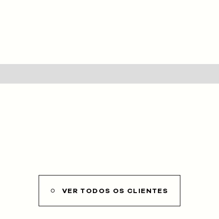
HOME
SOBRE NÓS
SERVIÇOS
CLIENTES
PROJETOS
BLOG
LOJA
VER TODOS OS CLIENTES
CONTACTOS