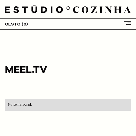
CESTO (
0
)
HOME
SOBRE NÓS
SERVIÇOS
CLIENTES
MEEL.TV
PROJETOS
BLOG
LOJA
CONTACTOS
No items found.