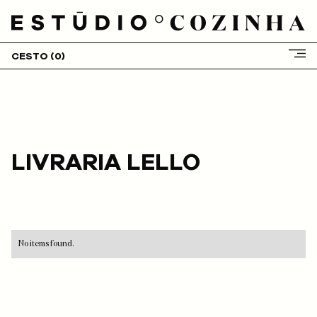
CESTO (
0
)
HOME
SOBRE NÓS
SERVIÇOS
CLIENTES
LIVRARIA LELLO
PROJETOS
BLOG
LOJA
CONTACTOS
No items found.