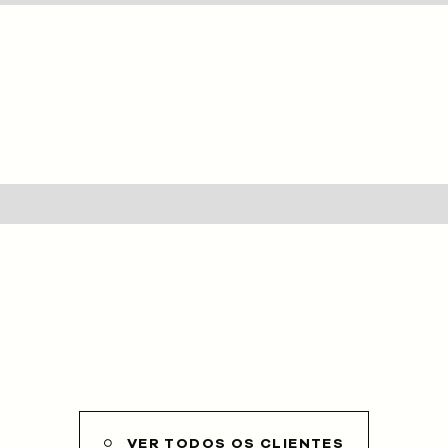
HOME
SOBRE NÓS
SERVIÇOS
CLIENTES
PROJETOS
BLOG
LOJA
CONTACTOS
VER TODOS OS CLIENTES