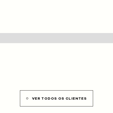
HOME
SOBRE NÓS
SERVIÇOS
CLIENTES
PROJETOS
BLOG
LOJA
VER TODOS OS CLIENTES
CONTACTOS