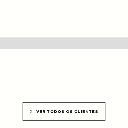
HOME
SOBRE NÓS
SERVIÇOS
CLIENTES
PROJETOS
BLOG
LOJA
VER TODOS OS CLIENTES
CONTACTOS