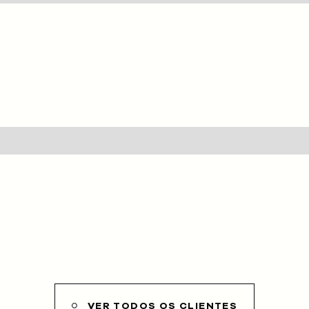
HOME
SOBRE NÓS
SERVIÇOS
CLIENTES
PROJETOS
BLOG
LOJA
CONTACTOS
VER TODOS OS CLIENTES