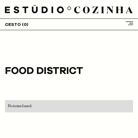
CESTO (
0
)
HOME
SOBRE NÓS
SERVIÇOS
CLIENTES
FOOD DISTRICT
PROJETOS
BLOG
LOJA
CONTACTOS
No items found.