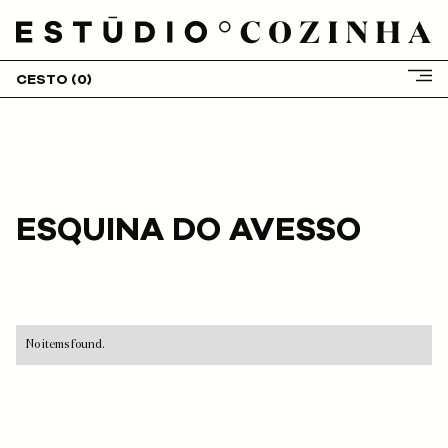
CESTO (
0
)
HOME
SOBRE NÓS
SERVIÇOS
CLIENTES
ESQUINA DO AVESSO
PROJETOS
BLOG
LOJA
CONTACTOS
No items found.