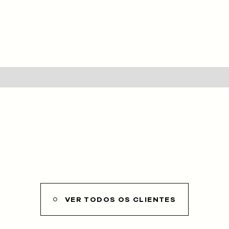
HOME
SOBRE NÓS
SERVIÇOS
CLIENTES
PROJETOS
BLOG
LOJA
VER TODOS OS CLIENTES
CONTACTOS