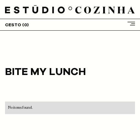
CESTO (
0
)
HOME
SOBRE NÓS
SERVIÇOS
CLIENTES
BITE MY LUNCH
PROJETOS
BLOG
LOJA
CONTACTOS
No items found.