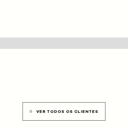
HOME
SOBRE NÓS
SERVIÇOS
CLIENTES
PROJETOS
BLOG
LOJA
VER TODOS OS CLIENTES
CONTACTOS