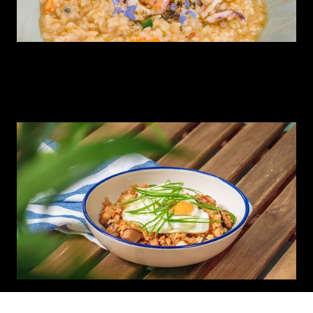
Episódio 1
Um almoço no Goela.
INSTAGRAM
CONTACTOS
TERMOS LEGAIS
©
2026
VOLTAR AO TOPO