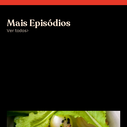
Mais Episódios
Ver todos
Loja
Estúdio Cozinha
Contacto
Estúdio Cozinha
Episódio 5
Fava Tonka, ao sabor das estações.