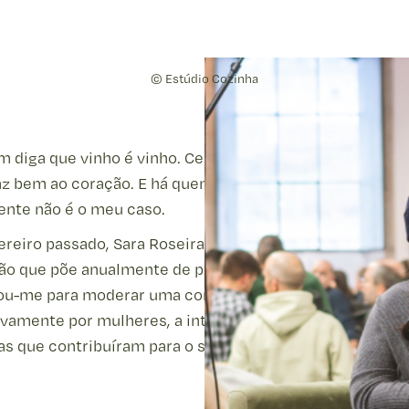
©️ Estúdio Cozinha
 diga que vinho é vinho. Certo. Um copo à refeição, di
az bem ao coração. E há quem só fale do que sabe. Este
ente não é o meu caso.
reiro passado, Sara Roseira, responsável pela envergad
ão que põe anualmente de pé o evento “simplesmente… 
ou-me para moderar uma conversa. Com um painel cons
vamente por mulheres, a intenção era falar sobre as his
as que contribuíram para o seu percurso no mundo dos 