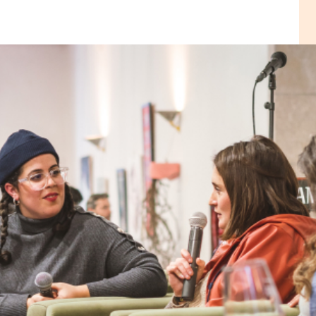
zem os
ura de
Vinho”,
tituído
tórias e
vinhos.