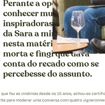
Perante a oportunidade d
conhecer mulheres
inspiradoras, decidi ocult
da Sara a minha ignorânc
nesta matéria. Fiz-me de
morta e fingi que dava
conta do recado como se
percebesse do assunto.
 que faz as vindimas desde os 15 anos, achou-se certifi
ente para moderar uma conversa com quatro vigneronne