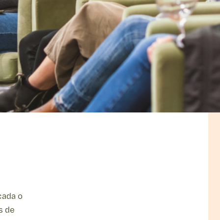
e
ar
ia
cada o
s de