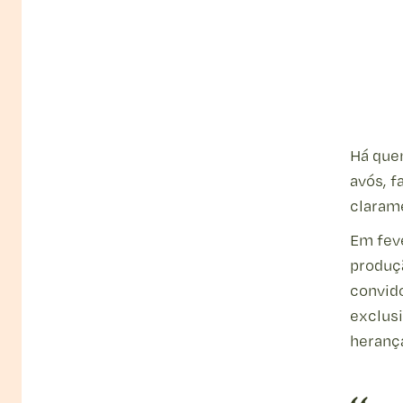
Há quem
avós, f
claram
Em feve
produç
convid
exclusi
heranç