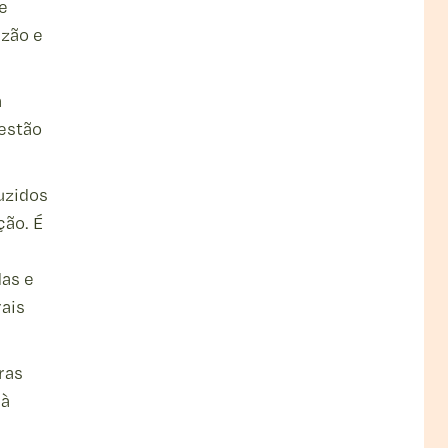
e
izão e
a
 estão
uzidos
ção. É
das e
ais
ras
 à