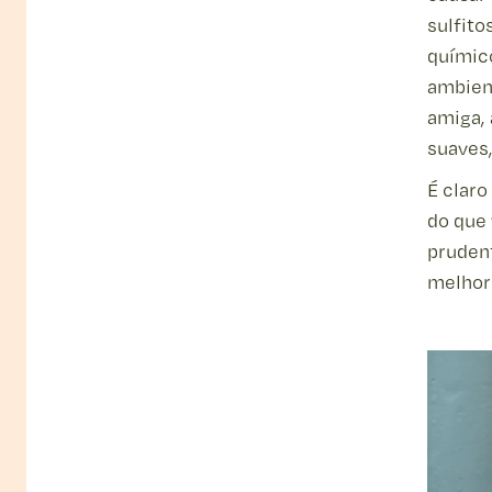
sulfito
químic
ambien
amiga, 
suaves,
É claro
do que
pruden
melhor