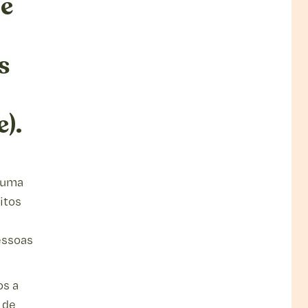
de
s
e).
 uma
itos
essoas
os a
 de