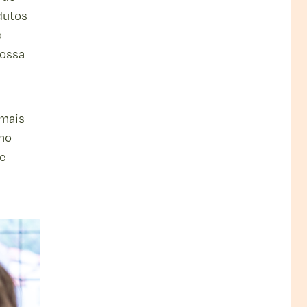
dutos
o
vossa
 mais
cho
ue