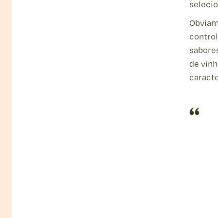
seleci
Obviam
control
sabore
Loja
Estúdio Cozinha
de vinh
caracte
Contacto
Estúdio Cozinha