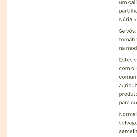
um cal
partilh
Núria R
Se vós,
temátic
na moda
Estes v
com o m
comum 
agricul
produt
para cu
Normal
selvage
semelh