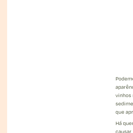
Podemo
aparênc
vinhos 
sedimen
que apr
Há que
causar 