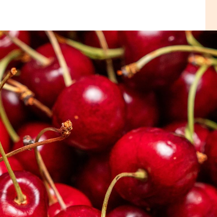
a de
 e
segos,
ersos
cional
ente
 que são
hidos