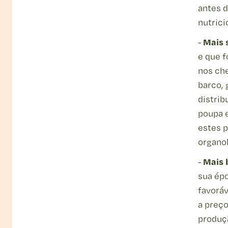
antes 
nutrici
Mais 
-
e que 
nos che
barco,
distrib
poupa e
estes 
organo
Mais 
-
sua ép
favoráv
a preço
produçã