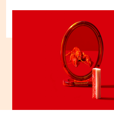
Entre as delícias e as sevícias
por Catarina Moura
Ler artigo