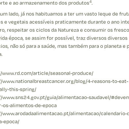
4
orte e ao armazenamento dos produtos
.
 um lado, já nos habituamos a ter um vasto leque de frut
 e vegetais acessíveis praticamente durante o ano inte
ro, respeitar os ciclos da Natureza e consumir os fresc
ida época, se assim for possível, traz diversos diversos
ios, não só para a saúde, mas também para o planeta e p
.‍
//www.rd.com/article/seasonal-produce/
//www.nationalbreastcancer.org/blog/4-reasons-to-eat-
lly-this-spring/
://www.sns24.gov.pt/guia/alimentacao-saudavel/#deve
ir-os-alimentos-de-epoca
://www.arodadaalimentacao.pt/alimentacao/calendario-
a-epoca/