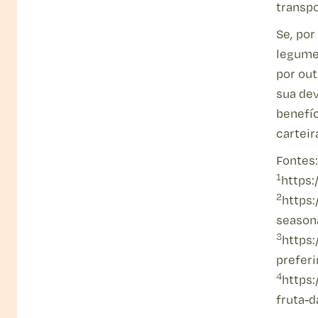
transp
Se, por
legumes
por out
Loja
Estúdio Cozinha
sua dev
Contacto
Estúdio Cozinha
benefíc
carteira
Fontes:
1
https:
2
https:
seasona
3
https
prefer
4
https
fruta-d