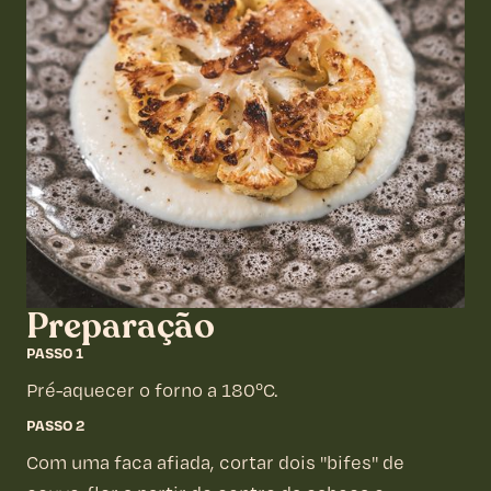
1 couve-flor grande
500 ml de água
500 ml de leite ou bebida vegetal
Óleo vegetal
Sal e pimenta a gosto
Preparação
PASSO 1
Pré-aquecer o forno a 180ºC.
PASSO 2
Com uma faca afiada, cortar dois "bifes" de